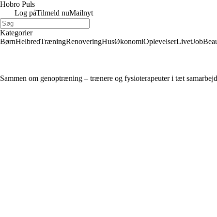
Hobro Puls
Log på
Tilmeld nu
Mailnyt
Kategorier
Børn
Helbred
Træning
Renovering
Hus
Økonomi
Oplevelser
Livet
Job
Bea
Sammen om genoptræning – trænere og fysioterapeuter i tæt samarbej