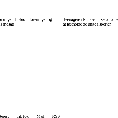
r unge i Hobro – foreninger og
Teenagere i klubben – sådan arb
s indsats
at fastholde de unge i sporten
terest
TikTok
Mail
RSS