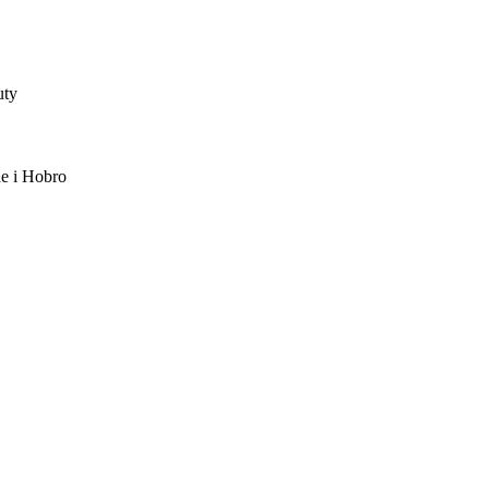
uty
de i Hobro