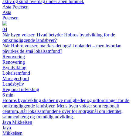
aktiv og sund hverdag under åben himmel.
Asta Petersen
Asta
Petersen
04
Når byen vokser: Hvad betyder Hobros byudvikling for de
omkringliggende landsbyer?
Når Hobro vokser, mærkes det også i oplandet – men hvordan
påvirkes de små lokalsamfund?
Renovering
Renovering
Byudvikling
Lokalsamfund
Mariagerfjord
Landsbyliv
Regional udvikling
6 min
Hobros byudvikling skaber nye muligheder og udfordringer for de
omkringliggende landsbyer. Mens byen vokser som regionalt
centrum, står lokalsamfundene over for spørgsmål om identitet,
sammenhæng og fremtidig udvikling.
Jaya Mikkelsen
Jaya
Mikkelsen