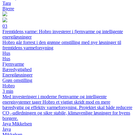
Tara
Bjerre
03
Fremtidens varme: Hobro investerer i fjernvarme og intelligente
energiløsninger
Hobro går forrest i den grønne omstilling med nye løsninger til
fremtidens varmeforsyning
Hus
Hus
Fjernvarme
Bæredygtighed
Energiløsninger
Grøn omstilling
Hobro
3 min
Med investeringer i moderne fjernvarme og intelligente
energisystemer tager Hobro et vigtigt skridt mod en mere
bæredygtig og effektiv varmeforsyning. Projektet skal både reducere
CO₂-udledningen og sikre stabile, klimavenlige løsninger for byens
borgere.
Jaya Mikkelsen
Jaya
Mikkelsen