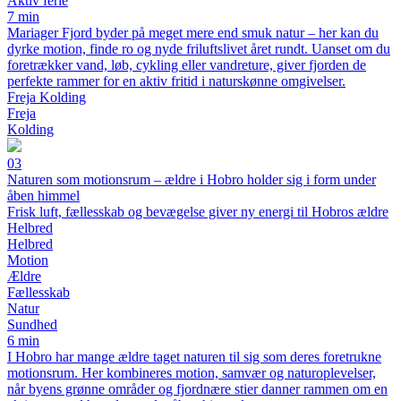
Aktiv ferie
7 min
Mariager Fjord byder på meget mere end smuk natur – her kan du
dyrke motion, finde ro og nyde friluftslivet året rundt. Uanset om du
foretrækker vand, løb, cykling eller vandreture, giver fjorden de
perfekte rammer for en aktiv fritid i naturskønne omgivelser.
Freja Kolding
Freja
Kolding
03
Naturen som motionsrum – ældre i Hobro holder sig i form under
åben himmel
Frisk luft, fællesskab og bevægelse giver ny energi til Hobros ældre
Helbred
Helbred
Motion
Ældre
Fællesskab
Natur
Sundhed
6 min
I Hobro har mange ældre taget naturen til sig som deres foretrukne
motionsrum. Her kombineres motion, samvær og naturoplevelser,
når byens grønne områder og fjordnære stier danner rammen om en