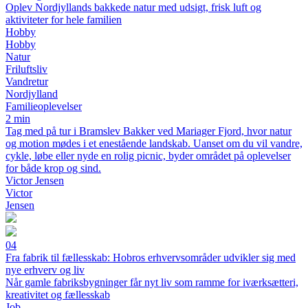
Oplev Nordjyllands bakkede natur med udsigt, frisk luft og
aktiviteter for hele familien
Hobby
Hobby
Natur
Friluftsliv
Vandretur
Nordjylland
Familieoplevelser
2 min
Tag med på tur i Bramslev Bakker ved Mariager Fjord, hvor natur
og motion mødes i et enestående landskab. Uanset om du vil vandre,
cykle, løbe eller nyde en rolig picnic, byder området på oplevelser
for både krop og sind.
Victor Jensen
Victor
Jensen
04
Fra fabrik til fællesskab: Hobros erhvervsområder udvikler sig med
nye erhverv og liv
Når gamle fabriksbygninger får nyt liv som ramme for iværksætteri,
kreativitet og fællesskab
Job