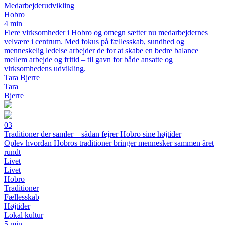
Medarbejderudvikling
Hobro
4 min
Flere virksomheder i Hobro og omegn sætter nu medarbejdernes
velvære i centrum. Med fokus på fællesskab, sundhed og
menneskelig ledelse arbejder de for at skabe en bedre balance
mellem arbejde og fritid – til gavn for både ansatte og
virksomhedens udvikling.
Tara Bjerre
Tara
Bjerre
03
Traditioner der samler – sådan fejrer Hobro sine højtider
Oplev hvordan Hobros traditioner bringer mennesker sammen året
rundt
Livet
Livet
Hobro
Traditioner
Fællesskab
Højtider
Lokal kultur
5 min