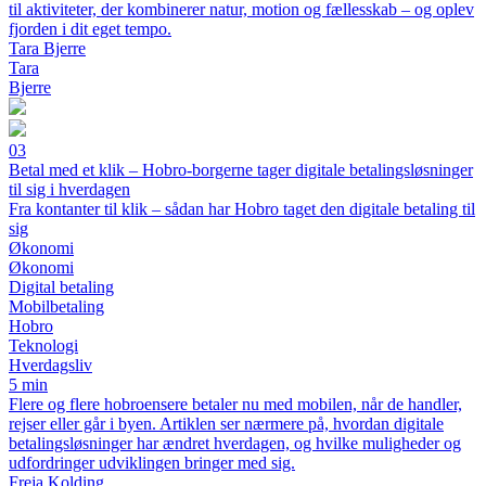
til aktiviteter, der kombinerer natur, motion og fællesskab – og oplev
fjorden i dit eget tempo.
Tara Bjerre
Tara
Bjerre
03
Betal med et klik – Hobro-borgerne tager digitale betalingsløsninger
til sig i hverdagen
Fra kontanter til klik – sådan har Hobro taget den digitale betaling til
sig
Økonomi
Økonomi
Digital betaling
Mobilbetaling
Hobro
Teknologi
Hverdagsliv
5 min
Flere og flere hobroensere betaler nu med mobilen, når de handler,
rejser eller går i byen. Artiklen ser nærmere på, hvordan digitale
betalingsløsninger har ændret hverdagen, og hvilke muligheder og
udfordringer udviklingen bringer med sig.
Freja Kolding