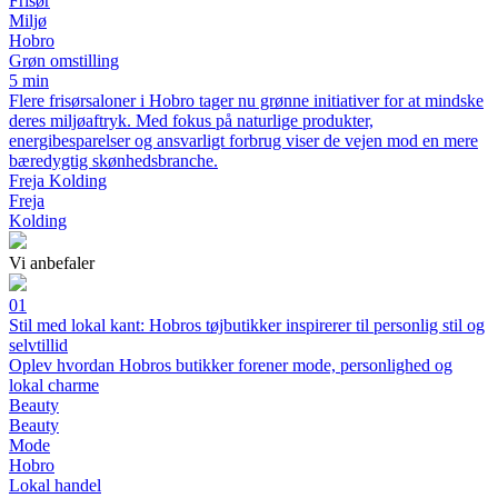
Frisør
Miljø
Hobro
Grøn omstilling
5 min
Flere frisørsaloner i Hobro tager nu grønne initiativer for at mindske
deres miljøaftryk. Med fokus på naturlige produkter,
energibesparelser og ansvarligt forbrug viser de vejen mod en mere
bæredygtig skønhedsbranche.
Freja Kolding
Freja
Kolding
Vi anbefaler
01
Stil med lokal kant: Hobros tøjbutikker inspirerer til personlig stil og
selvtillid
Oplev hvordan Hobros butikker forener mode, personlighed og
lokal charme
Beauty
Beauty
Mode
Hobro
Lokal handel