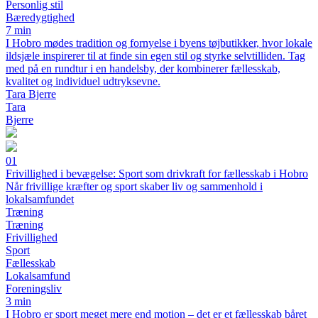
Personlig stil
Bæredygtighed
7 min
I Hobro mødes tradition og fornyelse i byens tøjbutikker, hvor lokale
ildsjæle inspirerer til at finde sin egen stil og styrke selvtilliden. Tag
med på en rundtur i en handelsby, der kombinerer fællesskab,
kvalitet og individuel udtryksevne.
Tara Bjerre
Tara
Bjerre
01
Frivillighed i bevægelse: Sport som drivkraft for fællesskab i Hobro
Når frivillige kræfter og sport skaber liv og sammenhold i
lokalsamfundet
Træning
Træning
Frivillighed
Sport
Fællesskab
Lokalsamfund
Foreningsliv
3 min
I Hobro er sport meget mere end motion – det er et fællesskab båret