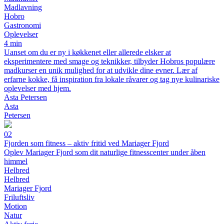
Madlavning
Hobro
Gastronomi
Oplevelser
4 min
Uanset om du er ny i køkkenet eller allerede elsker at
eksperimentere med smage og teknikker, tilbyder Hobros populære
madkurser en unik mulighed for at udvikle dine evner. Lær af
erfarne kokke, få inspiration fra lokale råvarer og tag nye kulinariske
oplevelser med hjem.
Asta Petersen
Asta
Petersen
02
Fjorden som fitness – aktiv fritid ved Mariager Fjord
Oplev Mariager Fjord som dit naturlige fitnesscenter under åben
himmel
Helbred
Helbred
Mariager Fjord
Friluftsliv
Motion
Natur