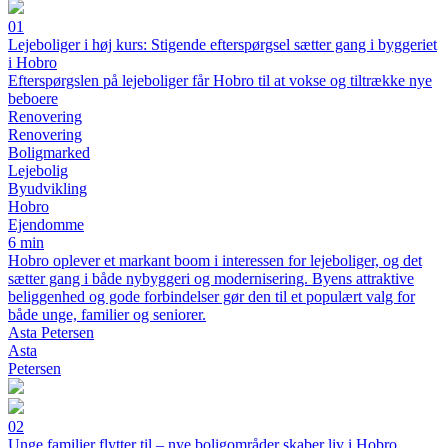
01
Lejeboliger i høj kurs: Stigende efterspørgsel sætter gang i byggeriet
i Hobro
Efterspørgslen på lejeboliger får Hobro til at vokse og tiltrække nye
beboere
Renovering
Renovering
Boligmarked
Lejebolig
Byudvikling
Hobro
Ejendomme
6 min
Hobro oplever et markant boom i interessen for lejeboliger, og det
sætter gang i både nybyggeri og modernisering. Byens attraktive
beliggenhed og gode forbindelser gør den til et populært valg for
både unge, familier og seniorer.
Asta Petersen
Asta
Petersen
02
Unge familier flytter til – nye boligområder skaber liv i Hobro