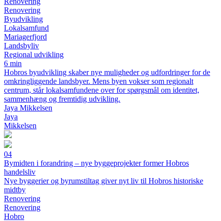
Renovering
Renovering
Byudvikling
Lokalsamfund
Mariagerfjord
Landsbyliv
Regional udvikling
6 min
Hobros byudvikling skaber nye muligheder og udfordringer for de
omkringliggende landsbyer. Mens byen vokser som regionalt
centrum, står lokalsamfundene over for spørgsmål om identitet,
sammenhæng og fremtidig udvikling.
Jaya Mikkelsen
Jaya
Mikkelsen
04
Bymidten i forandring – nye byggeprojekter former Hobros
handelsliv
Nye byggerier og byrumstiltag giver nyt liv til Hobros historiske
midtby
Renovering
Renovering
Hobro