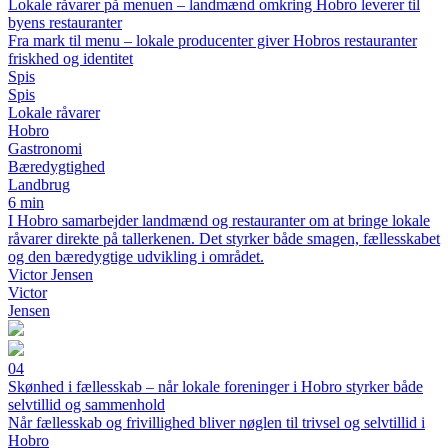
Lokale råvarer på menuen – landmænd omkring Hobro leverer til
byens restauranter
Fra mark til menu – lokale producenter giver Hobros restauranter
friskhed og identitet
Spis
Spis
Lokale råvarer
Hobro
Gastronomi
Bæredygtighed
Landbrug
6 min
I Hobro samarbejder landmænd og restauranter om at bringe lokale
råvarer direkte på tallerkenen. Det styrker både smagen, fællesskabet
og den bæredygtige udvikling i området.
Victor Jensen
Victor
Jensen
04
Skønhed i fællesskab – når lokale foreninger i Hobro styrker både
selvtillid og sammenhold
Når fællesskab og frivillighed bliver nøglen til trivsel og selvtillid i
Hobro