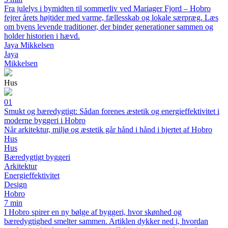
Fra julelys i bymidten til sommerliv ved Mariager Fjord – Hobro
fejrer årets højtider med varme, fællesskab og lokale særpræg. Læs
om byens levende traditioner, der binder generationer sammen og
holder historien i hævd.
Jaya Mikkelsen
Jaya
Mikkelsen
Hus
01
Smukt og bæredygtigt: Sådan forenes æstetik og energieffektivitet i
moderne byggeri i Hobro
Når arkitektur, miljø og æstetik går hånd i hånd i hjertet af Hobro
Hus
Hus
Bæredygtigt byggeri
Arkitektur
Energieffektivitet
Design
Hobro
7 min
I Hobro spirer en ny bølge af byggeri, hvor skønhed og
bæredygtighed smelter sammen. Artiklen dykker ned i, hvordan