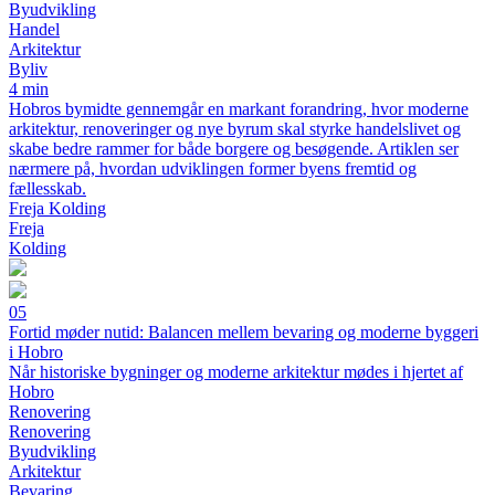
Byudvikling
Handel
Arkitektur
Byliv
4 min
Hobros bymidte gennemgår en markant forandring, hvor moderne
arkitektur, renoveringer og nye byrum skal styrke handelslivet og
skabe bedre rammer for både borgere og besøgende. Artiklen ser
nærmere på, hvordan udviklingen former byens fremtid og
fællesskab.
Freja Kolding
Freja
Kolding
05
Fortid møder nutid: Balancen mellem bevaring og moderne byggeri
i Hobro
Når historiske bygninger og moderne arkitektur mødes i hjertet af
Hobro
Renovering
Renovering
Byudvikling
Arkitektur
Bevaring