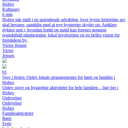
Hobro
Kulturarv
6 min
Hobro står midt i en spændende udvikling, hvor byens historiske arv
skal bevares, samtidig med at nye byggerier skyder op. Artiklen
dykker ned i, hvordan fortid og nutid kan forenes gennem
respektfuld planlægning, lokal involvering og en fælles vision for
fremtidens by.
Victor Jensen
Victor
Jensen
01
Sjov i ferien: Oplev lokale arrangementer for børn og familier i
Hobro
Oplev sjove og hyggelige aktiviteter for hele familien – lige her i
Hobro
Oplevelser
Oplevelser
Hobro
Familieaktiviteter
Børn
Ferie