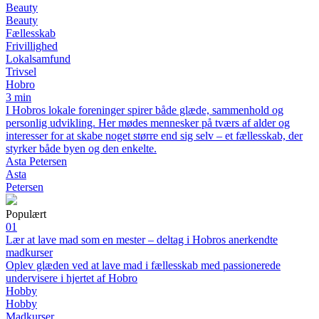
Beauty
Beauty
Fællesskab
Frivillighed
Lokalsamfund
Trivsel
Hobro
3 min
I Hobros lokale foreninger spirer både glæde, sammenhold og
personlig udvikling. Her mødes mennesker på tværs af alder og
interesser for at skabe noget større end sig selv – et fællesskab, der
styrker både byen og den enkelte.
Asta Petersen
Asta
Petersen
Populært
01
Lær at lave mad som en mester – deltag i Hobros anerkendte
madkurser
Oplev glæden ved at lave mad i fællesskab med passionerede
undervisere i hjertet af Hobro
Hobby
Hobby
Madkurser