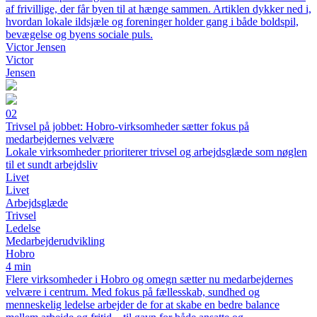
af frivillige, der får byen til at hænge sammen. Artiklen dykker ned i,
hvordan lokale ildsjæle og foreninger holder gang i både boldspil,
bevægelse og byens sociale puls.
Victor Jensen
Victor
Jensen
02
Trivsel på jobbet: Hobro-virksomheder sætter fokus på
medarbejdernes velvære
Lokale virksomheder prioriterer trivsel og arbejdsglæde som nøglen
til et sundt arbejdsliv
Livet
Livet
Arbejdsglæde
Trivsel
Ledelse
Medarbejderudvikling
Hobro
4 min
Flere virksomheder i Hobro og omegn sætter nu medarbejdernes
velvære i centrum. Med fokus på fællesskab, sundhed og
menneskelig ledelse arbejder de for at skabe en bedre balance