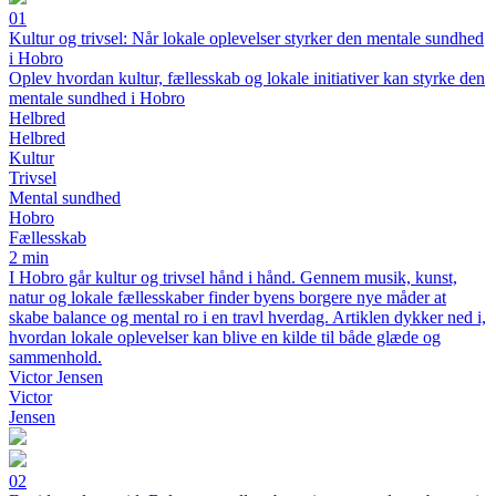
01
Kultur og trivsel: Når lokale oplevelser styrker den mentale sundhed
i Hobro
Oplev hvordan kultur, fællesskab og lokale initiativer kan styrke den
mentale sundhed i Hobro
Helbred
Helbred
Kultur
Trivsel
Mental sundhed
Hobro
Fællesskab
2 min
I Hobro går kultur og trivsel hånd i hånd. Gennem musik, kunst,
natur og lokale fællesskaber finder byens borgere nye måder at
skabe balance og mental ro i en travl hverdag. Artiklen dykker ned i,
hvordan lokale oplevelser kan blive en kilde til både glæde og
sammenhold.
Victor Jensen
Victor
Jensen
02