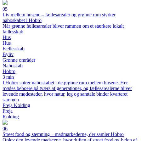
05
Liv mellem husene – fællesarealer og grønne rum styrker
naboskabet i Hobro
Når grønne fællesarealer bliver rammen om et stærkere lokalt
fællesskab
Hus
Hus
Fællesskab
Byliv
Grønne områder
Naboskab
Hobro
3 min
I Hobro spirer naboskabet i de grønne rum mellem husene. Her
mødes beboere på tværs af generationer, og fællesarealerne bliver
levende mødesteder, hvor natur, leg og samtale binder kvarteret
sammen.
Freja Kolding
Freja
Kolding
06
Street food og stemning – madmarkederne, der samler Hobro
Oplev den levende madscene, hvor duften af street food og lyden af