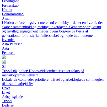
Frivillighed
Fællesskab
Hobro
Lokalsamfund
3 min
I Hobro er foreningslivet mere end en hobby – det er en livsstil, der
skaber sammenhold og mening i hverdagen. Gennem sport, kultur
og frivilligt engagement mødes byens borgere på tværs af
generationer for at styrke fællesskabet og holde traditionerne
levende.
Asta Petersen
Asta
Petersen
02
Trivsel på jobbet: Hobro-virksomheder sætter fokus på
medarbejdernes velvære
Lokale virksomheder prioriterer trivsel og arbejdsglæde som nøglen
til et sundt arbejdsliv
Livet
Livet
Arbejdsglæde
Trivsel
Ledelse