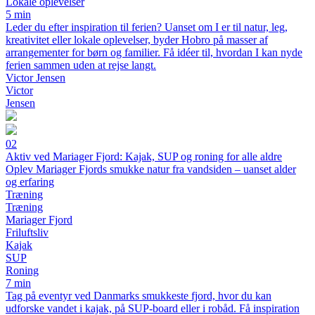
Lokale oplevelser
5 min
Leder du efter inspiration til ferien? Uanset om I er til natur, leg,
kreativitet eller lokale oplevelser, byder Hobro på masser af
arrangementer for børn og familier. Få idéer til, hvordan I kan nyde
ferien sammen uden at rejse langt.
Victor Jensen
Victor
Jensen
02
Aktiv ved Mariager Fjord: Kajak, SUP og roning for alle aldre
Oplev Mariager Fjords smukke natur fra vandsiden – uanset alder
og erfaring
Træning
Træning
Mariager Fjord
Friluftsliv
Kajak
SUP
Roning
7 min
Tag på eventyr ved Danmarks smukkeste fjord, hvor du kan
udforske vandet i kajak, på SUP-board eller i robåd. Få inspiration