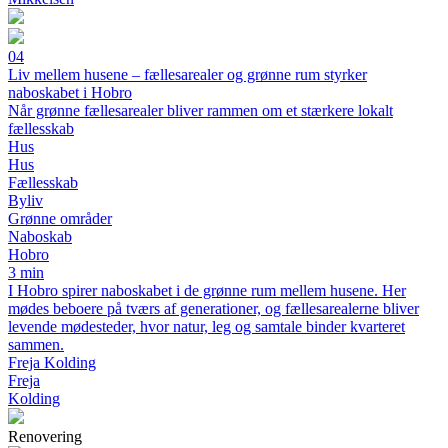
04
Liv mellem husene – fællesarealer og grønne rum styrker
naboskabet i Hobro
Når grønne fællesarealer bliver rammen om et stærkere lokalt
fællesskab
Hus
Hus
Fællesskab
Byliv
Grønne områder
Naboskab
Hobro
3 min
I Hobro spirer naboskabet i de grønne rum mellem husene. Her
mødes beboere på tværs af generationer, og fællesarealerne bliver
levende mødesteder, hvor natur, leg og samtale binder kvarteret
sammen.
Freja Kolding
Freja
Kolding
Renovering