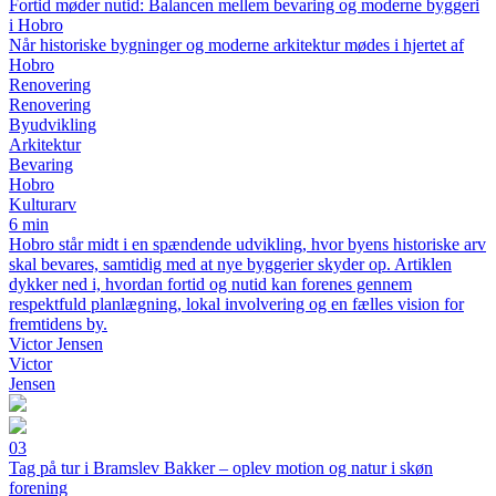
Fortid møder nutid: Balancen mellem bevaring og moderne byggeri
i Hobro
Når historiske bygninger og moderne arkitektur mødes i hjertet af
Hobro
Renovering
Renovering
Byudvikling
Arkitektur
Bevaring
Hobro
Kulturarv
6 min
Hobro står midt i en spændende udvikling, hvor byens historiske arv
skal bevares, samtidig med at nye byggerier skyder op. Artiklen
dykker ned i, hvordan fortid og nutid kan forenes gennem
respektfuld planlægning, lokal involvering og en fælles vision for
fremtidens by.
Victor Jensen
Victor
Jensen
03
Tag på tur i Bramslev Bakker – oplev motion og natur i skøn
forening