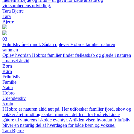
mellem arbejde og fritid – til gavn for både ansatte og
virksomhedens udvikling.
Tara Bjerre
Tara
Bjerre
03
Friluftsliv året rundt: Sådan oplever Hobros familier naturen
sammen
Oplev hvordan Hobros familier finder fællesskab og glæde i naturen
– uanset årstid
Børn
Børn
Friluftsliv
Familie
Natur
Hobro
Udendørsliv
5 min
I Hobro er naturen altid tæt på. Her udforsker familier fjord, skov og
bakker året rundt og skaber minder i det fri – fra forårets første
gåture til vinterens iskolde eventyr. Artiklen viser, hvordan friluftsliv
bliver en naturlig del af hverdagen for både børn og voksne.
Tara Bjerre