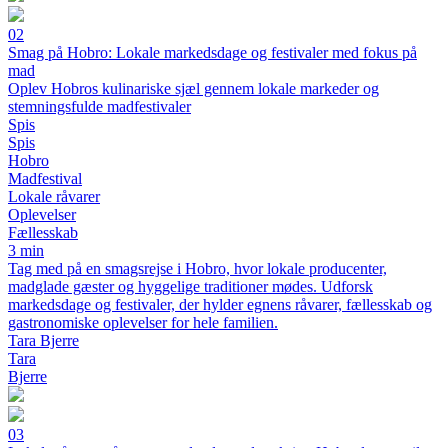
02
Smag på Hobro: Lokale markedsdage og festivaler med fokus på
mad
Oplev Hobros kulinariske sjæl gennem lokale markeder og
stemningsfulde madfestivaler
Spis
Spis
Hobro
Madfestival
Lokale råvarer
Oplevelser
Fællesskab
3 min
Tag med på en smagsrejse i Hobro, hvor lokale producenter,
madglade gæster og hyggelige traditioner mødes. Udforsk
markedsdage og festivaler, der hylder egnens råvarer, fællesskab og
gastronomiske oplevelser for hele familien.
Tara Bjerre
Tara
Bjerre
03