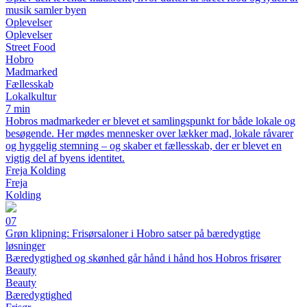
musik samler byen
Oplevelser
Oplevelser
Street Food
Hobro
Madmarked
Fællesskab
Lokalkultur
7 min
Hobros madmarkeder er blevet et samlingspunkt for både lokale og
besøgende. Her mødes mennesker over lækker mad, lokale råvarer
og hyggelig stemning – og skaber et fællesskab, der er blevet en
vigtig del af byens identitet.
Freja Kolding
Freja
Kolding
07
Grøn klipning: Frisørsaloner i Hobro satser på bæredygtige
løsninger
Bæredygtighed og skønhed går hånd i hånd hos Hobros frisører
Beauty
Beauty
Bæredygtighed