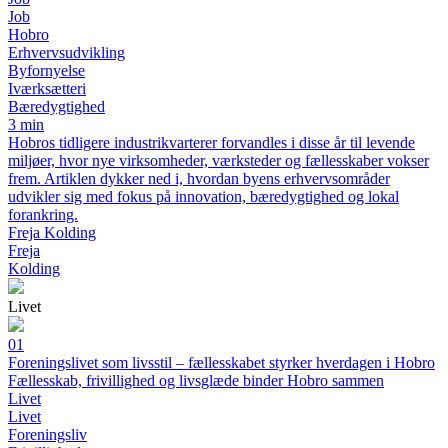
Job
Hobro
Erhvervsudvikling
Byfornyelse
Iværksætteri
Bæredygtighed
3 min
Hobros tidligere industrikvarterer forvandles i disse år til levende
miljøer, hvor nye virksomheder, værksteder og fællesskaber vokser
frem. Artiklen dykker ned i, hvordan byens erhvervsområder
udvikler sig med fokus på innovation, bæredygtighed og lokal
forankring.
Freja Kolding
Freja
Kolding
Livet
01
Foreningslivet som livsstil – fællesskabet styrker hverdagen i Hobro
Fællesskab, frivillighed og livsglæde binder Hobro sammen
Livet
Livet
Foreningsliv