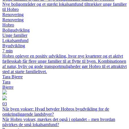
Nye boligområder og et stærkt lokalsamfund tiltrækker unge familier
til Hobro
Renovering
Renovering
Hobro
Boligudvikling
Unge familier
Lokalsamfund
Byudvikling
7 min
Hobro oplever en positiv udvikling, hvor nye kvarterer og et aktivt
fællesskab får flere unge familier til at flytte til byen. Kombinationen
af natur, byliv og gode transportmuligheder gør Hobro til et attraktivt
sted at starte familielivet.
Tara Bjerre
Tara
Bjerre
03
Når byen vokser: Hvad betyder Hobros byudvikling for de
omkringliggende landsbyer?
Når Hobro vokser, mærkes det også i oplandet – men hvordan
påvirkes de små lokalsamfund?