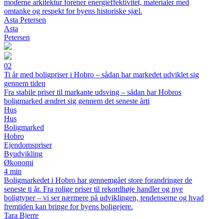
moderne arkitektur forener energieffektivitet, materialer med
omtanke og respekt for byens historiske sjæl.
Asta Petersen
Asta
Petersen
02
Ti år med boligpriser i Hobro – sådan har markedet udviklet sig
gennem tiden
Fra stabile priser til markante udsving – sådan har Hobros
boligmarked ændret sig gennem det seneste årti
Hus
Hus
Boligmarked
Hobro
Ejendomspriser
Byudvikling
Økonomi
4 min
Boligmarkedet i Hobro har gennemgået store forandringer de
seneste ti år. Fra rolige priser til rekordhøje handler og nye
boligtyper – vi ser nærmere på udviklingen, tendenserne og hvad
fremtiden kan bringe for byens boligejere.
Tara Bjerre