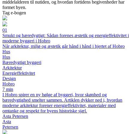
middelalderen til nutiden, og hvordan fortidens begivenheder har
formet byen.
Tag e-bogen
01
Smukt og bæredygtigt: Sådan forenes æstetik og energieffektivitet i
moderne byggeri i Hobro
Når arkitektur, miljø og æstetik går hånd i hånd i hjertet af Hobro
Hus
Hus
Bæredygtigt byggeri
Arkitektur
Energieffektivitet
Design
Hobro
7 min
I Hobro spirer en ny bølge af byggeri, hvor skønhed og
bæredygtighed smelter sammen. Artiklen dykker ned i, hvordan
moderne arkitektur forener energieffektivitet, materialer med
omtanke og respekt for byens historiske sjæl.
Asta Petersen
Asta
Petersen