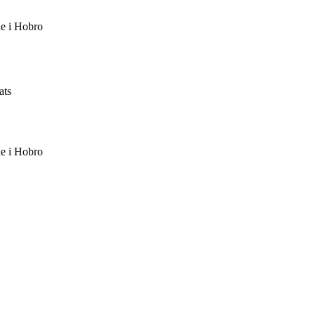
de i Hobro
ats
de i Hobro