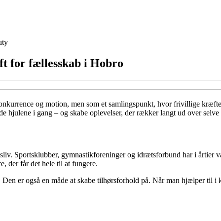
uty
ft for fællesskab i Hobro
 konkurrence og motion, men som et samlingspunkt, hvor frivillige kræfter
de hjulene i gang – og skabe oplevelser, der rækker langt ud over selve 
liv. Sportsklubber, gymnastikforeninger og idrætsforbund har i årtier 
, der får det hele til at fungere.
re. Den er også en måde at skabe tilhørsforhold på. Når man hjælper til i