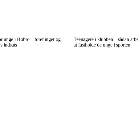
r unge i Hobro – foreninger og
Teenagere i klubben – sådan arb
s indsats
at fastholde de unge i sporten