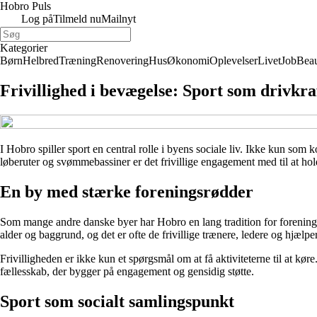
Hobro Puls
Log på
Tilmeld nu
Mailnyt
Kategorier
Børn
Helbred
Træning
Renovering
Hus
Økonomi
Oplevelser
Livet
Job
Bea
Frivillighed i bevægelse: Sport som drivkra
I Hobro spiller sport en central rolle i byens sociale liv. Ikke kun som
løberuter og svømmebassiner er det frivillige engagement med til at hol
En by med stærke foreningsrødder
Som mange andre danske byer har Hobro en lang tradition for forenings
alder og baggrund, og det er ofte de frivillige trænere, ledere og hjælpere
Frivilligheden er ikke kun et spørgsmål om at få aktiviteterne til at kø
fællesskab, der bygger på engagement og gensidig støtte.
Sport som socialt samlingspunkt