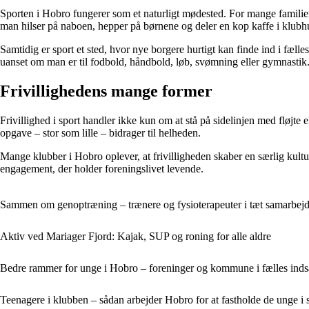
Sporten i Hobro fungerer som et naturligt mødested. For mange familie
man hilser på naboen, hepper på børnene og deler en kop kaffe i klubh
Samtidig er sport et sted, hvor nye borgere hurtigt kan finde ind i fælles
uanset om man er til fodbold, håndbold, løb, svømning eller gymnastik
Frivillighedens mange former
Frivillighed i sport handler ikke kun om at stå på sidelinjen med fløjte
opgave – stor som lille – bidrager til helheden.
Mange klubber i Hobro oplever, at frivilligheden skaber en særlig kultur
engagement, der holder foreningslivet levende.
Sammen om genoptræning – trænere og fysioterapeuter i tæt samarbej
Aktiv ved Mariager Fjord: Kajak, SUP og roning for alle aldre
Bedre rammer for unge i Hobro – foreninger og kommune i fælles inds
Teenagere i klubben – sådan arbejder Hobro for at fastholde de unge i 