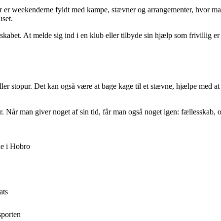
r er weekenderne fyldt med kampe, stævner og arrangementer, hvor man 
uset.
skabet. At melde sig ind i en klub eller tilbyde sin hjælp som frivillig e
.
 eller stopur. Det kan også være at bage kage til et stævne, hjælpe med a
. Når man giver noget af sin tid, får man også noget igen: fællesskab, op
de i Hobro
ats
sporten