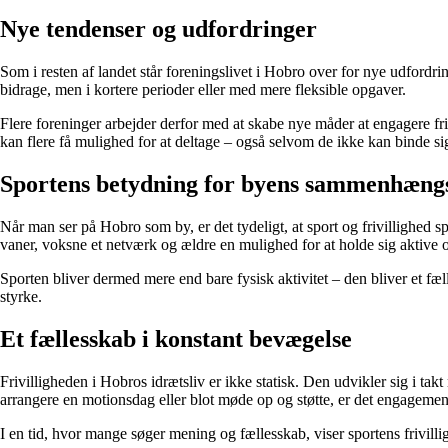
Nye tendenser og udfordringer
Som i resten af landet står foreningslivet i Hobro over for nye udfordrin
bidrage, men i kortere perioder eller med mere fleksible opgaver.
Flere foreninger arbejder derfor med at skabe nye måder at engagere fr
kan flere få mulighed for at deltage – også selvom de ikke kan binde sig
Sportens betydning for byens sammenhæng
Når man ser på Hobro som by, er det tydeligt, at sport og frivillighed 
vaner, voksne et netværk og ældre en mulighed for at holde sig aktive o
Sporten bliver dermed mere end bare fysisk aktivitet – den bliver et fæll
styrke.
Et fællesskab i konstant bevægelse
Frivilligheden i Hobros idrætsliv er ikke statisk. Den udvikler sig i 
arrangere en motionsdag eller blot møde op og støtte, er det engagemen
I en tid, hvor mange søger mening og fællesskab, viser sportens frivillig