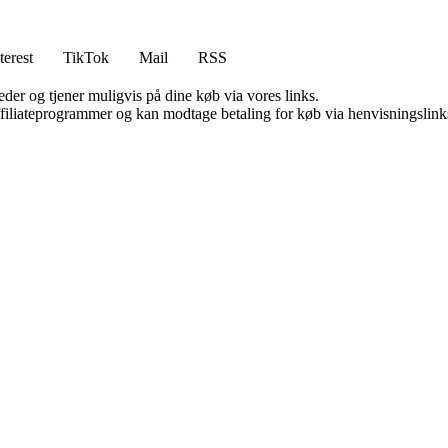
terest
TikTok
Mail
RSS
er og tjener muligvis på dine køb via vores links.
affiliateprogrammer og kan modtage betaling for køb via henvisningslinks